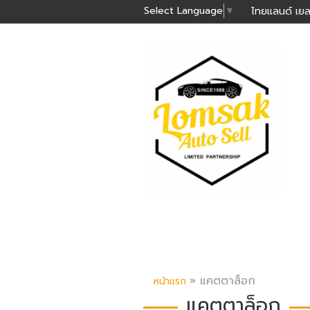
Select Language
▼
ไทยแลนด์ เยล
»
แคตตาล็อก
หน้าแรก
แคตตาล็อก