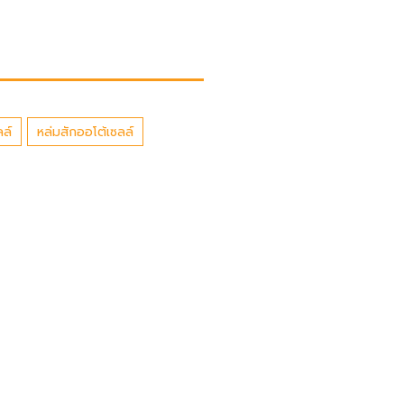
ลล์
หล่มสักออโต้เซลล์