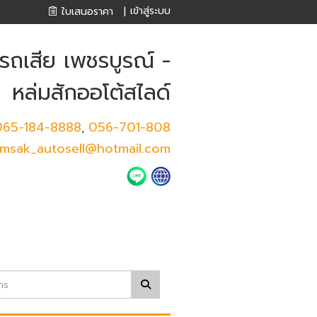
เข้าสู่ระบบ
ใบเสนอราคา
|
ถเสีย เพชรบูรณ์ -
หล่มสักออโต้สไลด์
065-184-8888
056-701-808
,
omsak_autosell@hotmail.com