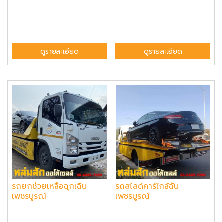
ดูรายละเอียด
ดูรายละเอียด
รถยกช่วยเหลือฉุกเฉิน
รถสไลด์คาร์ใกล้ฉัน
เพชรบูรณ์
เพชรบูรณ์