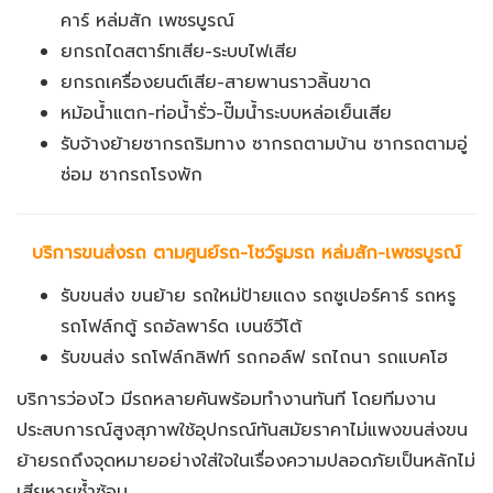
คาร์ หล่มสัก เพชรบูรณ์
ยกรถไดสตาร์ทเสีย-ระบบไฟเสีย
ยกรถเครื่องยนต์เสีย-สายพานราวลิ้นขาด
หม้อน้ำแตก-ท่อน้ำรั่ว-ปั๊มน้ำระบบหล่อเย็นเสีย
รับจ้างย้ายซากรถริมทาง ซากรถตามบ้าน ซากรถตามอู่
ซ่อม ซากรถโรงพัก
บริการขนส่งรถ ตามศูนย์รถ-โชว์รูมรถ หล่มสัก-เพชรบูรณ์
รับขนส่ง ขนย้าย รถใหม่ป้ายแดง รถซูเปอร์คาร์ รถหรู
รถโฟล์กตู้ รถอัลพาร์ด เบนซ์วีโต้
รับขนส่ง รถโฟล์กลิฟท์ รถกอล์ฟ รถไถนา รถแบคโฮ
บริการว่องไว มีรถหลายคันพร้อมทำงานทันที โดยทีมงาน
ประสบการณ์สูงสุภาพใช้อุปกรณ์ทันสมัยราคาไม่แพงขนส่งขน
ย้ายรถถึงจุดหมายอย่างใส่ใจในเรื่องความปลอดภัยเป็นหลักไม่
เสียหายซ้ำซ้อน