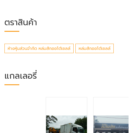
ตราสินค้า
ห้างหุ้นส่วนจำกัด หล่มสักออโต้เซลล์
หล่มสักออโต้เซลล์
แกลเลอรี่