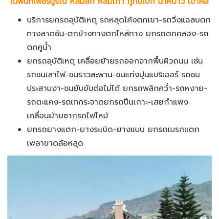
ในพื้นที่เพชรบูรณ์ หล่มสัก หล่มเก่า ภูทับเบิก น้ำหนาว เขาค้อ
บริการยกรถอุบัติเหตุ รถหลุดโค้งตกเขา-รถวิ่งแฉลบตก
ทางลาดชัน-ตกข้างทางตกไหล่ทาง ยกรถตกคลอง-รถ
ตกคูน้ำ
ยกรถอุบัติเหตุ เคลื่อยย้ายรถออกจากพื้นผิวถนน เช่น
รถชนเสาไฟ-ชนราวสะพาน-ชนแท่งปูนแบริเออร์ รถชน
ประสานงา-ชนยับขับต่อไม่ได้ ยกรถพลิกคว่ำ-รถหงาย-
รถตะแคง-รถเทกระจาดยกรถปีนเกาะ-เสยกำแพง
เคลื่อนย้ายซากรถไฟไหม้
ยกรถยางแตก-ยางระเบิด-ยางแบน ยกรถเบรกแตก
เพลาขาดล้อหลุด