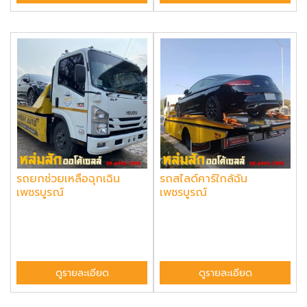
รถยกช่วยเหลือฉุกเฉิน
รถสไลด์คาร์ใกล้ฉัน
เพชรบูรณ์
เพชรบูรณ์
ดูรายละเอียด
ดูรายละเอียด